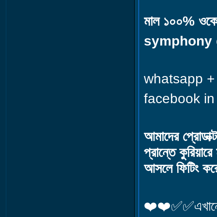
মাল ১০০% ওকে কু
symphony g
whatsapp 
facebook i
আমাদের প্রোডাক
প্রান্তে কুরিয়
আসলে ফিটিং করে
❤️❤️✅✅এখানে যে