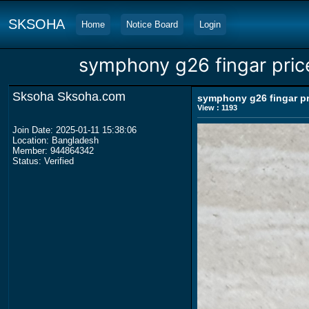
SKSOHA
Home
Notice Board
Login
symphony g26 fingar pric
Sksoha Sksoha.com
symphony g26 fingar pr
View : 1193
Join Date: 2025-01-11 15:38:06
Location: Bangladesh
Member: 944864342
Status: Verified