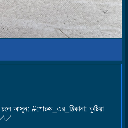
লে আসুন: #শোরুম_এর_ঠিকানা: কুষ্টিয়া
❤️✅✅