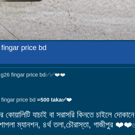
ingar price bd
26 fingar price bd✅✅❤️❤️
ingar price bd
=500 taka✅❤️
োয়ালিটি যাচাই বা সরাসরি কিনতে চাইলে দোকানে চ
পলা ম্যানশন, ৪র্থ তলা,চৌরাস্তা, গাজীপুর ❤️