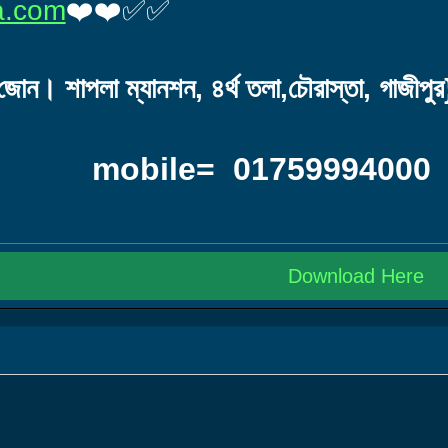
a.com
❤️❤️✅✅
ল জোন। শাপলা ম্যানশন, ৪র্থ তলা,চৌরাস্তা, গাজীপুর
le= 01759994000
Download Here