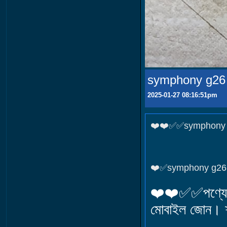
symphony g26 f
2025-01-27 08:16:51pm
❤️❤️✅✅symphony g
❤️✅symphony g26 f
❤️❤️✅✅পণ্যের ক
মোবাইল জোন। শা