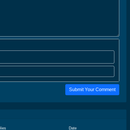
Submit Your Comment
lies
Date