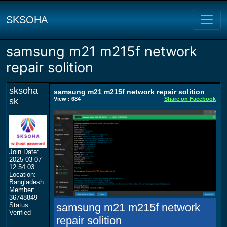
SKSOHA
samsung m21 m215f network
repair solition
sksoha
samsung m21 m215f network repair solition
View : 684
Share on Facebook
sk
Join Date:
2025-03-07
12:54:03
Location:
Bangladesh
Member:
36748849
Status:
samsung m21 m215f network
Verified
repair solition