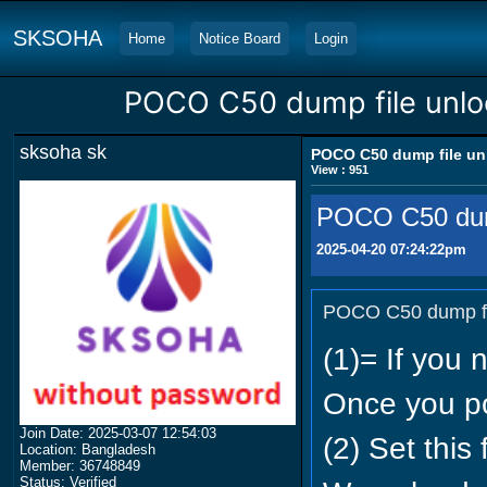
SKSOHA
Home
Notice Board
Login
POCO C50 dump file unloc
sksoha sk
POCO C50 dump file unl
View : 951
POCO C50 dump
2025-04-20 07:24:22pm
POCO C50 dump fil
(1)= If you 
Once you pos
Join Date: 2025-03-07 12:54:03
(2) Set this 
Location: Bangladesh
Member: 36748849
Status: Verified