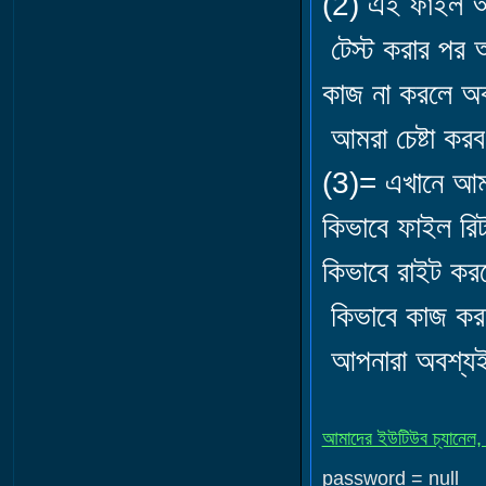
(2) এই ফাইল আ
টেস্ট করার পর
কাজ না করলে অব
আমরা চেষ্টা কর
(3)= এখানে আমা
কিভাবে ফাইল রি
কিভাবে রাইট কর
কিভাবে কাজ করত
আপনারা অবশ্যই 
আমাদের ইউটিউব চ্যানেল,
password = null