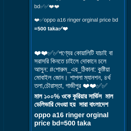
bd✅✅❤️❤️
❤️✅oppo a16 ringer orginal price bd
=500 taka✅❤️
❤️❤️✅✅পণ্যের কোয়ালিটি যাচাই বা
সরাসরি কিনতে চাইলে দোকানে চলে
আসুন: #শোরুম_এর_ঠিকানা: কুষ্টিয়া
মোবাইল জোন। শাপলা ম্যানশন, ৪র্থ
তলা,চৌরাস্তা, গাজীপুর ❤️❤️✅✅
মাল ১০০% ওকে কুরিয়ার সার্ভিস মাল
ডেলিভারি দেওয়া হয় সারা বাংলাদেশ
oppo a16 ringer orginal
price bd=500 taka