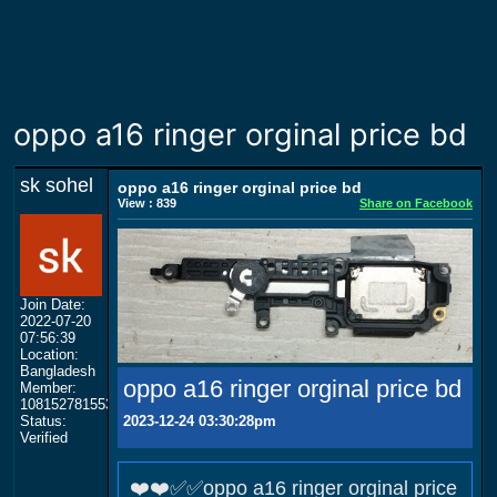
oppo a16 ringer orginal price bd
sk sohel
oppo a16 ringer orginal price bd
View : 839
Share on Facebook
Join Date:
2022-07-20
07:56:39
Location:
Bangladesh
oppo a16 ringer orginal price bd
Member:
108152781553702003801
2023-12-24 03:30:28pm
Status:
Verified
❤️❤️✅✅oppo a16 ringer orginal price