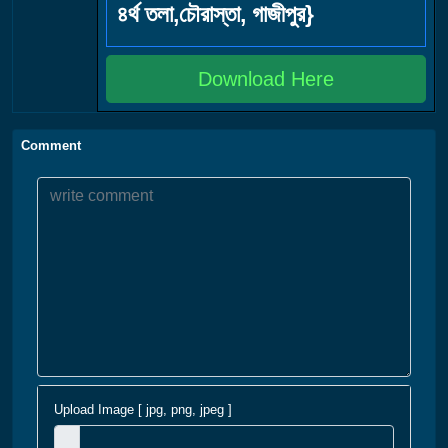
৪র্থ তলা,চৌরাস্তা, গাজীপুর}
Download Here
Comment
Upload Image [ jpg, png, jpeg ]