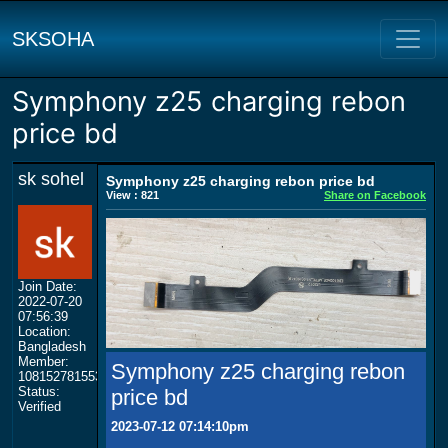
SKSOHA
Symphony z25 charging rebon
price bd
sk sohel
Symphony z25 charging rebon price bd
View : 821
Share on Facebook
Join Date:
2022-07-20
07:56:39
Location:
Bangladesh
Member:
Symphony z25 charging rebon
108152781553702003801
Status:
price bd
Verified
2023-07-12 07:14:10pm