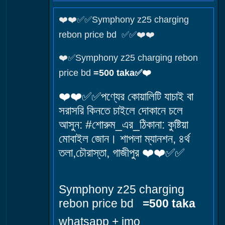
❤️❤️✅✅Symphony z25 charging
rebon price bd ✅✅❤️❤️
❤️✅Symphony z25 charging rebon
price bd
=500 taka✅❤️
❤️❤️✅✅পণ্যের কোয়ালিটি যাচাই বা
সরাসরি কিনতে চাইলে দোকানে চলে
আসুন: #শোরুম_এর_ঠিকানা: কুষ্টিয়া
মোবাইল জোন। শাপলা ম্যানশন, ৪র্থ
তলা,চৌরাস্তা, গাজীপুর ❤️❤️✅✅
Symphony z25 charging
rebon price bd
=500 taka
whatsapp + imo