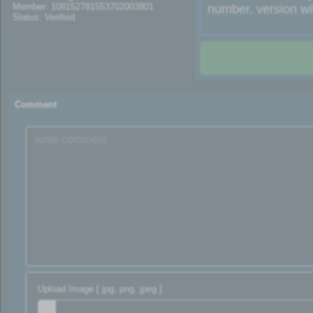
Member: 108152781553702003801
number, version wit
Status: Verified
Comment
Upload Image [ jpg, png, jpeg ]