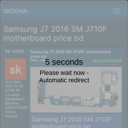
SKSOHA
Samsung J7 2016 SM J710F
motherboard price bd
sk sohel
Samsung J7 2016 SM J710F motherboard
price bd
5 seconds
View : 1007
Share on Facebook
Please wait now -
Automatic redirect
Join Date:
2022-07-20
07:56:39
Location:
Bangladesh
Member:
108152781553702003801
Status:
Verified
Samsung J7 2016 SM J710F
motherboard price bd