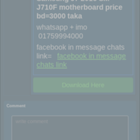
J710F motherboard price
bd=3000 taka
whatsapp + imo
01759994000
facebook in message chats
link=
facebook in message
chats link
Download Here
Comment