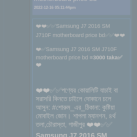
2022-12-16 05:11:44pm
❤️❤️✅✅Samsung J7 2016 SM
J710F motherboard price bd✅✅❤️❤️
❤️✅Samsung J7 2016 SM J710F
motherboard price bd
=3000 taka✅
❤️
❤️❤️✅✅পণ্যের কোয়ালিটি যাচাই বা
সরাসরি কিনতে চাইলে দোকানে চলে
আসুন: #শোরুম_এর_ঠিকানা: কুষ্টিয়া
মোবাইল জোন। শাপলা ম্যানশন, ৪র্থ
তলা,চৌরাস্তা, গাজীপুর ❤️❤️✅✅
Samsung J7 2016 SM