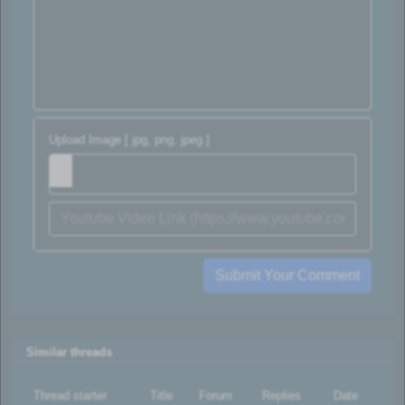
Upload Image [ jpg, png, jpeg ]
Submit Your Comment
Similar threads
Thread starter
Title
Forum
Replies
Date