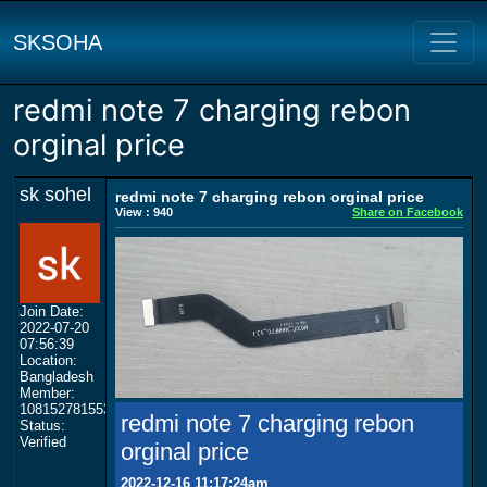
SKSOHA
redmi note 7 charging rebon
orginal price
sk sohel
redmi note 7 charging rebon orginal price
View : 940
Share on Facebook
Join Date:
2022-07-20
07:56:39
Location:
Bangladesh
Member:
108152781553702003801
redmi note 7 charging rebon
Status:
Verified
orginal price
2022-12-16 11:17:24am