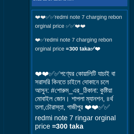
❤️❤️✅✅redmi note 7 charging rebon
orginal price ✅✅❤️❤️
❤️✅redmi note 7 charging rebon
orginal price
=300 taka✅❤️
❤️❤️✅✅পণ্যের কোয়ালিটি যাচাই বা
সরাসরি কিনতে চাইলে দোকানে চলে
আসুন: #শোরুম_এর_ঠিকানা: কুষ্টিয়া
মোবাইল জোন। শাপলা ম্যানশন, ৪র্থ
তলা,চৌরাস্তা, গাজীপুর ❤️❤️✅✅
redmi note 7 ringar orginal
price
=300 taka