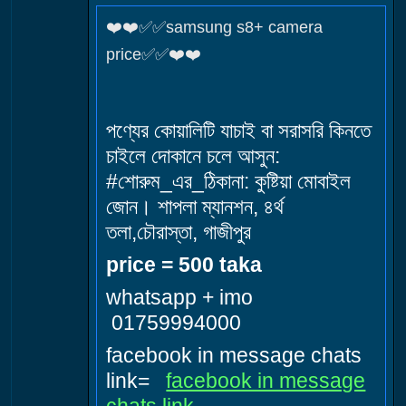
❤️❤️✅✅samsung s8+ camera
price✅✅❤️❤️
পণ্যের কোয়ালিটি যাচাই বা সরাসরি কিনতে
চাইলে দোকানে চলে আসুন:
#শোরুম_এর_ঠিকানা: কুষ্টিয়া মোবাইল
জোন। শাপলা ম্যানশন, ৪র্থ
তলা,চৌরাস্তা, গাজীপুর
price = 500 taka
whatsapp + imo
01759994000
facebook in message chats
link=
facebook in message