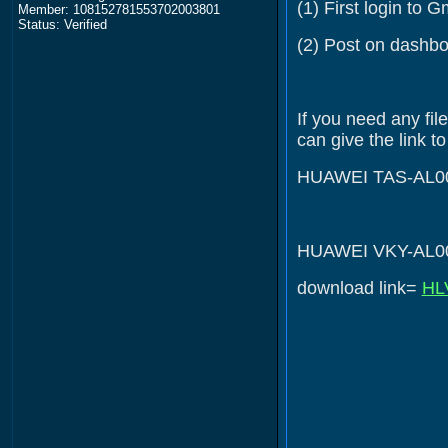
(1) First login to 
Member: 108152781553702003801
Status: Verified
(2) Post on dashb
If you need any fi
can give the link t
HUAWEI TAS-AL00 
HUAWEI VKY-AL00 
download link=
HL