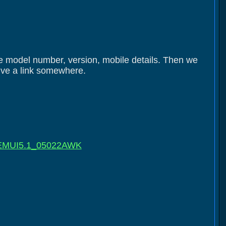
le model number, version, mobile details. Then we
give a link somewhere.
_EMUI5.1_05022AWK