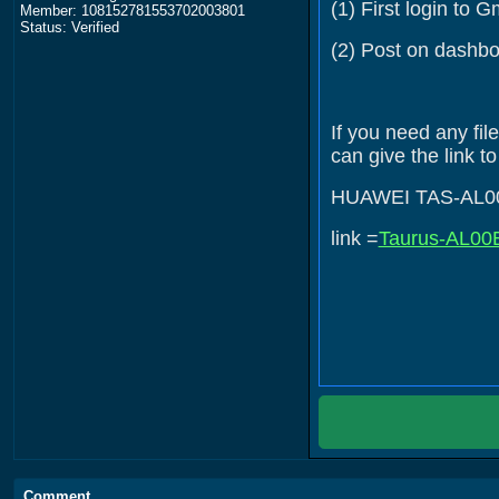
(1) First login to 
Member: 108152781553702003801
Status: Verified
(2) Post on dashb
If you need any fi
can give the link t
HUAWEI TAS-AL00 
link =
Taurus-AL00
Comment