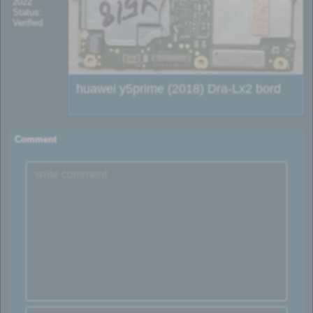
2022
Status:
Verified
huawei y5prime (2018) Dra-Lx2 bord
Comment