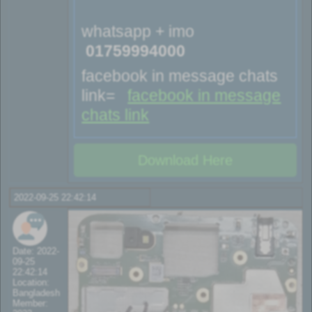
whatsapp + imo
01759994000
facebook in message chats
link=
facebook in message
chats link
Download Here
2022-09-25 22:42:14
Date: 2022-
09-25
22:42:14
Location:
Bangladesh
Member: