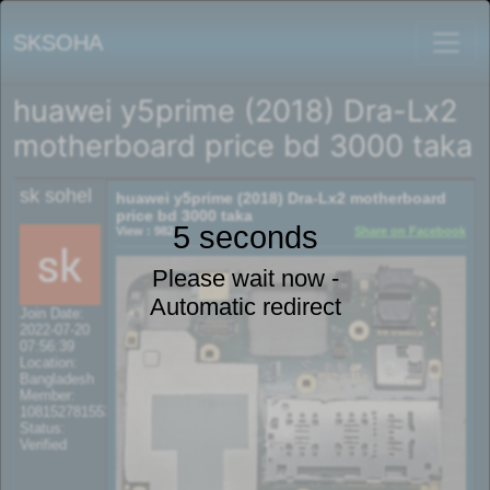
SKSOHA
huawei y5prime (2018) Dra-Lx2
motherboard price bd 3000 taka
sk sohel
huawei y5prime (2018) Dra-Lx2 motherboard
price bd 3000 taka
5 seconds
View : 982
Share on Facebook
Please wait now -
Automatic redirect
Join Date:
2022-07-20
07:56:39
Location:
Bangladesh
Member:
108152781553702003801
Status:
Verified