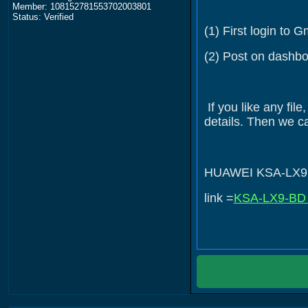
Member: 108152781553702003801
Status: Verified
(1) First login to 
(2) Post on dashb
If you like any fil
details. Then we ca
HUAWEI KSA-LX9 D
link =
KSA-LX9-BD 