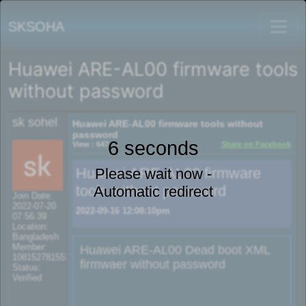
SKSOHA
Huawei ARE-AL00 firmware tools
without password
sk sohel
Huawei ARE-AL00 firmware tools without
password
6 seconds
View : 647
Share on Facebook
Huawei ARE-AL00 firmware
Please wait now -
tools without password
Automatic redirect
Join Date:
2022-07-20
2022-09-16 12:08:10pm
07:56:39
Location:
Bangladesh
Member:
Huawei ARE-AL00 Dead boot XML
108152781553702003801
firmwaer without password
Status:
Verified