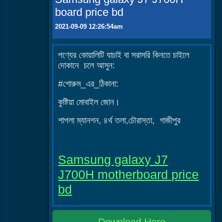
board price bd
2021-09-09 12:26:54am
পণ্যের কোয়ালিটি যাচাই বা সরাসরি কিনতে চাইলে
দোকানে চলে আসুন:
#শোরুম_এর_ঠিকানা:
কুষ্টিয়া মোবাইল জোন।
শাপলা ম্যানশন, ৪র্থ তলা,চৌরাস্তা, গাজীপুর
Samsung galaxy J7
J700H motherboard price
bd
Download Here