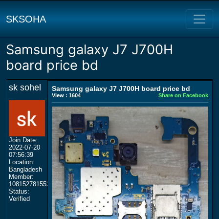
SKSOHA
Samsung galaxy J7 J700H
board price bd
sk sohel
Samsung galaxy J7 J700H board price bd
View : 1604
Share on Facebook
Join Date:
2022-07-20
07:56:39
Location:
Bangladesh
Member:
108152781553702003801
Status:
Verified