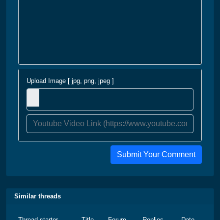
Upload Image [ jpg, png, jpeg ]
Submit Your Comment
Similar threads
Thread starter
Title
Forum
Replies
Date