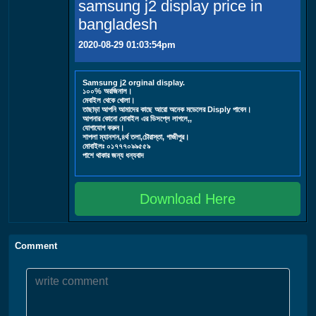
samsung j2 display price in
bangladesh
2020-08-29 01:03:54pm
Samsung j2 orginal display.
১০০% অরজিনাল।
মেবাইল থেকে খোলা।
তাছাড়া আপনি আমাদের কাছে আরো অনেক মডেলের Disply পাবেন।
আপনার কোনো মোবাইল এর ডিসপ্লে লাগলে,,
যোগাযোগ করুন।
শাপলা ম্যানশন,৪র্থ তলা,চৌরাস্তা, গাজীপুর।
মোবাইলঃ ০১৭৭৭০৯৯৫৫৯
পাশে থাকার জন্য ধন্যবাদ
Download Here
Comment